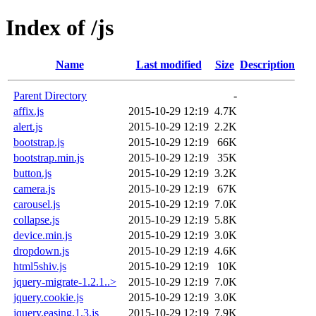
Index of /js
Name
Last modified
Size
Description
Parent Directory
-
affix.js
2015-10-29 12:19
4.7K
alert.js
2015-10-29 12:19
2.2K
bootstrap.js
2015-10-29 12:19
66K
bootstrap.min.js
2015-10-29 12:19
35K
button.js
2015-10-29 12:19
3.2K
camera.js
2015-10-29 12:19
67K
carousel.js
2015-10-29 12:19
7.0K
collapse.js
2015-10-29 12:19
5.8K
device.min.js
2015-10-29 12:19
3.0K
dropdown.js
2015-10-29 12:19
4.6K
html5shiv.js
2015-10-29 12:19
10K
jquery-migrate-1.2.1..>
2015-10-29 12:19
7.0K
jquery.cookie.js
2015-10-29 12:19
3.0K
jquery.easing.1.3.js
2015-10-29 12:19
7.9K