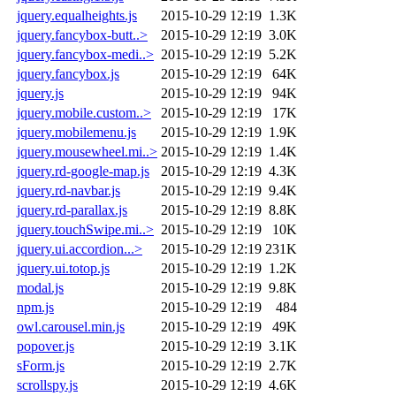
jquery.equalheights.js
2015-10-29 12:19
1.3K
jquery.fancybox-butt..>
2015-10-29 12:19
3.0K
jquery.fancybox-medi..>
2015-10-29 12:19
5.2K
jquery.fancybox.js
2015-10-29 12:19
64K
jquery.js
2015-10-29 12:19
94K
jquery.mobile.custom..>
2015-10-29 12:19
17K
jquery.mobilemenu.js
2015-10-29 12:19
1.9K
jquery.mousewheel.mi..>
2015-10-29 12:19
1.4K
jquery.rd-google-map.js
2015-10-29 12:19
4.3K
jquery.rd-navbar.js
2015-10-29 12:19
9.4K
jquery.rd-parallax.js
2015-10-29 12:19
8.8K
jquery.touchSwipe.mi..>
2015-10-29 12:19
10K
jquery.ui.accordion...>
2015-10-29 12:19
231K
jquery.ui.totop.js
2015-10-29 12:19
1.2K
modal.js
2015-10-29 12:19
9.8K
npm.js
2015-10-29 12:19
484
owl.carousel.min.js
2015-10-29 12:19
49K
popover.js
2015-10-29 12:19
3.1K
sForm.js
2015-10-29 12:19
2.7K
scrollspy.js
2015-10-29 12:19
4.6K